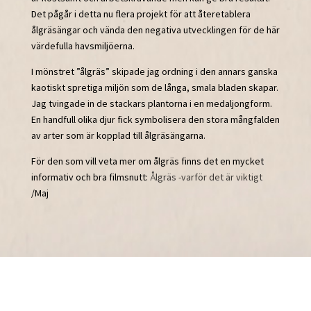
Det pågår i detta nu flera projekt för att återetablera
ålgräsängar och vända den negativa utvecklingen för de här
värdefulla havsmiljöerna.
I mönstret ”ålgräs” skipade jag ordning i den annars ganska
kaotiskt spretiga miljön som de långa, smala bladen skapar.
Jag tvingade in de stackars plantorna i en medaljongform.
En handfull olika djur fick symbolisera den stora mångfalden
av arter som är kopplad till ålgräsängarna.
För den som vill veta mer om ålgräs finns det en mycket
informativ och bra filmsnutt:
Ålgräs -varför det är viktigt
/Maj