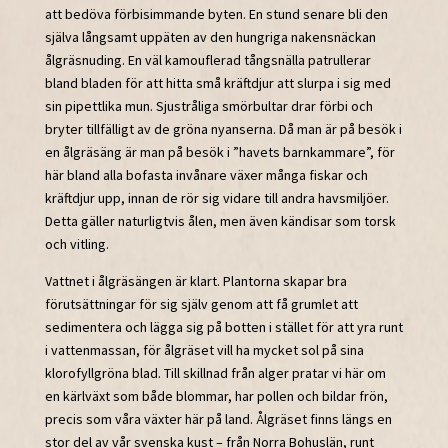
att bedöva förbisimmande byten. En stund senare bli den
själva långsamt uppäten av den hungriga nakensnäckan
ålgräsnuding. En väl kamouflerad tångsnälla patrullerar
bland bladen för att hitta små kräftdjur att slurpa i sig med
sin pipettlika mun. Sjustråliga smörbultar drar förbi och
bryter tillfälligt av de gröna nyanserna. Då man är på besök i
en ålgräsäng är man på besök i ”havets barnkammare”, för
här bland alla bofasta invånare växer många fiskar och
kräftdjur upp, innan de rör sig vidare till andra havsmiljöer.
Detta gäller naturligtvis ålen, men även kändisar som torsk
och vitling.
Vattnet i ålgräsängen är klart. Plantorna skapar bra
förutsättningar för sig själv genom att få grumlet att
sedimentera och lägga sig på botten i stället för att yra runt
i vattenmassan, för ålgräset vill ha mycket sol på sina
klorofyllgröna blad. Till skillnad från alger pratar vi här om
en kärlväxt som både blommar, har pollen och bildar frön,
precis som våra växter här på land. Ålgräset finns längs en
stor del av vår svenska kust – från Norra Bohuslän, runt