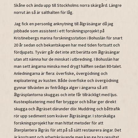
Skåne och ända upp till Stockholms norra skärgård. Längre
norrut än så är salthalten för låg.
Jag fick en personlig anknytning till ålgräsängar då jag
jobbade som assistent i ett forskningsprojekt på
Kristinebergs marina forskningsstation i Bohuslän för snart
20 år sedan och bekantskapen har med tiden fortsatt och
fördjupats. Tyvärr går det inte att berätta om ålgräsängar
utan att nämna hur de minskat i utbredning. I Bohuslän har
man sett ängarna minska med drygt hälften sedan 80-talet.
Anledningarna är flera: överfiske, övergödning och
exploatering av kusten. Både överfiske och övergödning
gynnar tillväxten av fintrådiga alger i ängarna så att
ålgräsplantorna skuggas och inte får tillräckligt med ljus.
Kustexploatering med fler bryggor och båtar ger direkt
skugga och ålgräset därunder dör. Muddring och båttrafik
rör upp sediment som kväver ålgräsängar. I storskaliga
forskningsprojekt har man hittat metoder för att
återplantera ålgräs för att på så sätt restaurera ängar. Det
är kostsamt och arbetskrävande men kan ge bra resultat.