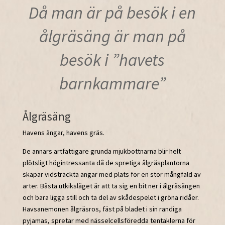
Då man är på besök i en
ålgräsäng är man på
besök i ”havets
barnkammare”
Ålgräsäng
Havens ängar, havens gräs.
De annars artfattigare grunda mjukbottnarna blir helt
plötsligt högintressanta då de spretiga ålgräsplantorna
skapar vidsträckta ängar med plats för en stor mångfald av
arter. Bästa utkiksläget är att ta sig en bit ner i ålgräsängen
och bara ligga still och ta del av skådespelet i gröna ridåer.
Havsanemonen ålgräsros, fäst på bladet i sin randiga
pyjamas, spretar med nässelcellsföredda tentaklerna för