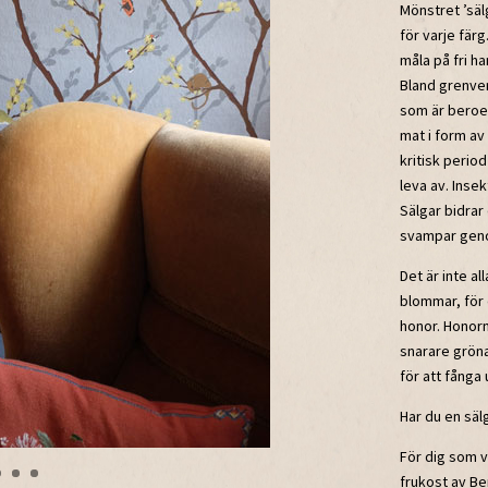
Mönstret ’säl
för varje färg
måla på fri ha
Bland grenver
som är beroe
mat i form av
kritisk perio
leva av. Insek
Sälgar bidra
svampar genom 
Det är inte al
blommar, för 
honor. Honorn
snarare gröna
för att fånga
Har du en säl
För dig som vi
frukost av Be