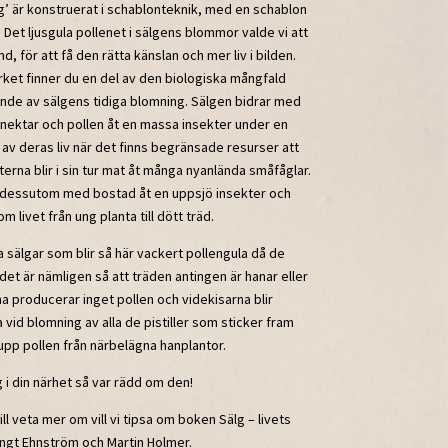
g’ är konstruerat i schablonteknik, med en schablon
. Det ljusgula pollenet i sälgens blommor valde vi att
nd, för att få den rätta känslan och mer liv i bilden.
ket finner du en del av den biologiska mångfald
nde av sälgens tidiga blomning. Sälgen bidrar med
 nektar och pollen åt en massa insekter under en
d av deras liv när det finns begränsade resurser att
terna blir i sin tur mat åt många nyanlända småfåglar.
r dessutom med bostad åt en uppsjö insekter och
livet från ung planta till dött träd.
la sälgar som blir så här vackert pollengula då de
det är nämligen så att träden antingen är hanar eller
a producerar inget pollen och videkisarna blir
 vid blomning av alla de pistiller som sticker fram
 upp pollen från närbelägna hanplantor.
g i din närhet så var rädd om den!
ll veta mer om vill vi tipsa om boken Sälg – livets
ngt Ehnström och Martin Holmer.