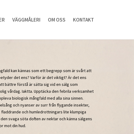
ER
VÄGGMÅLERI
OM OSS
KONTAKT
ngfald kan kännas som ett begrepp som är svårt att
etyder det ens? Varför är det viktigt? Är det ens
att bättre förstå är sätta sig vid en sälg som
lig vårdag. Iaktta. Upptäcka den febrila verksamhet
pleva biologisk mångfald med alla sina sinnen.
elsång och nyanser av surr från flygande insekter,
ars fladdrande och humledrottningars lite klumpiga
in den svaga söta doften av nektar och känna sälgens
r mot din hud.