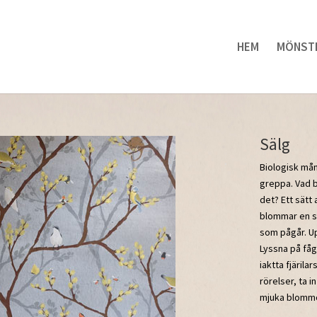
HEM
MÖNST
Sälg
Biologisk må
greppa. Vad b
det? Ett sätt 
blommar en so
som pågår. Up
Lyssna på fåg
iaktta fjäril
rörelser, ta 
mjuka blommo