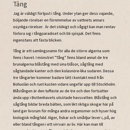
Tång
Jag är väldigt förtjust i tång. Under ytan ger dess vajande,
böljande rörelser en förnimmelse av vattnets annars
osynliga rörelser. Är det stökigt och vågigt kan man rentav
förlora sig i tångparadiset och bli sjösjuk. Det finns
ingenstans att fästa blicken.
Tång är ett samlingsnamn för alla de större algerna som
finns i havet. I mönstret ”Tång” finns bland annat de tre
brunalgerna blåstång med sina blåsor, sågtång med
sågtandade kanter och den kolasnöre-lika sudaren. Dessa
tre tångarter kommer badare lätt i kontakt med från
Bohuslän och runt kusten vidare ungefär upp till Stockholm.
Blåstången är den tuffaste av de tre och den fortsätter
ända upp i Bottenhavets utsötade havsvatten. Blåstång och
sågtång bildar breda bälten, som likt riktiga skogar här på
land ger livsrum för många andra organismer och hyser hög
biologisk mångfald. Alger, fiskar och smådjur lever i, på, av
eller bland tången i ett virrvarr av liv. Här kan man till