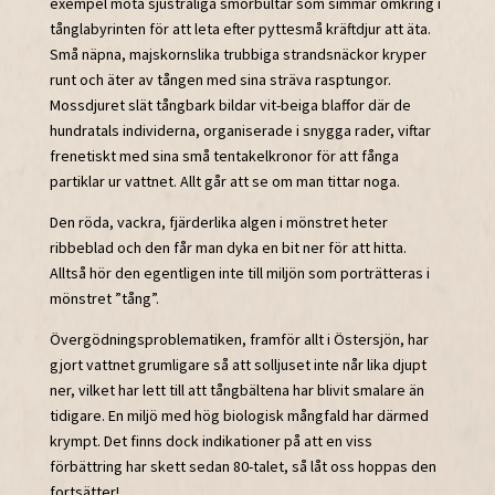
exempel möta sjustråliga smörbultar som simmar omkring i
tånglabyrinten för att leta efter pyttesmå kräftdjur att äta.
Små näpna, majskornslika trubbiga strandsnäckor kryper
runt och äter av tången med sina sträva rasptungor.
Mossdjuret slät tångbark bildar vit-beiga blaffor där de
hundratals individerna, organiserade i snygga rader, viftar
frenetiskt med sina små tentakelkronor för att fånga
partiklar ur vattnet. Allt går att se om man tittar noga.
Den röda, vackra, fjärderlika algen i mönstret heter
ribbeblad och den får man dyka en bit ner för att hitta.
Alltså hör den egentligen inte till miljön som porträtteras i
mönstret ”tång”.
Övergödningsproblematiken, framför allt i Östersjön, har
gjort vattnet grumligare så att solljuset inte når lika djupt
ner, vilket har lett till att tångbältena har blivit smalare än
tidigare. En miljö med hög biologisk mångfald har därmed
krympt. Det finns dock indikationer på att en viss
förbättring har skett sedan 80-talet, så låt oss hoppas den
fortsätter!